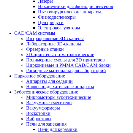
Лазеры
Наконечники для физиодиспенсеров
Пьезохирургические аппараты
Физиодиспенсеры
Центрифуги
Электрокоагуляторы
CAD/CAM системы
Интраоральные 3D-сканеры
Лабораторные 3D-сканеры
Фрезерные станки
3D-принтеры стоматологические
Полимерные смолы для 3D принтеров
Циркониевые и PMMA CAD/CAM блоки
Расходные материалы для лабораторий
Наркозное оборудование
Аппараты для седации
Наркозно-дыхательные аппараты
Зуботехническое оборудование
Микромоторы зуботехнические
Вакуумные смесители
Вакуумформеры
Воскотопки
Вибростолы
Печи для запекания
Печи для керамики