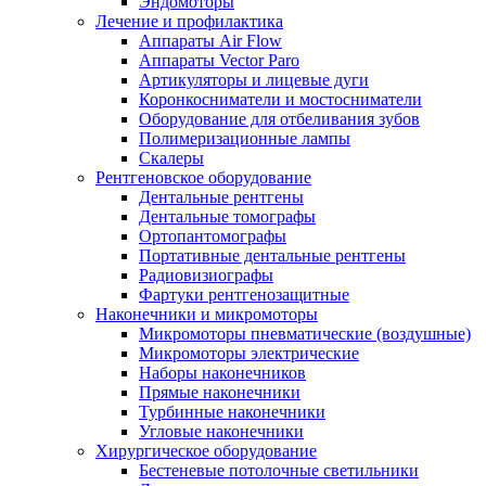
Эндомоторы
Лечение и профилактика
Аппараты Air Flow
Аппараты Vector Paro
Артикуляторы и лицевые дуги
Коронкосниматели и мостосниматели
Оборудование для отбеливания зубов
Полимеризационные лампы
Скалеры
Рентгеновское оборудование
Дентальные рентгены
Дентальные томографы
Ортопантомографы
Портативные дентальные рентгены
Радиовизиографы
Фартуки рентгенозащитные
Наконечники и микромоторы
Микромоторы пневматические (воздушные)
Микромоторы электрические
Наборы наконечников
Прямые наконечники
Турбинные наконечники
Угловые наконечники
Хирургическое оборудование
Бестеневые потолочные светильники