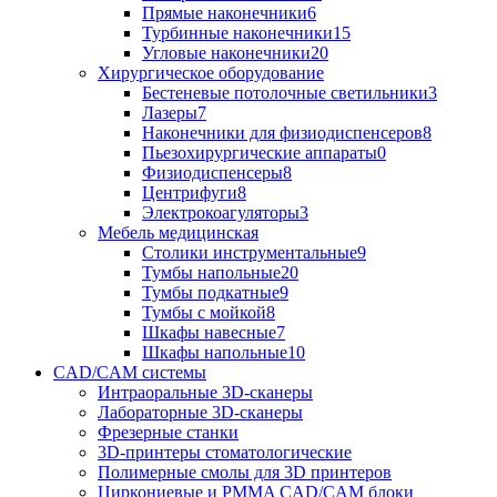
Прямые наконечники
6
Турбинные наконечники
15
Угловые наконечники
20
Хирургическое оборудование
Бестеневые потолочные светильники
3
Лазеры
7
Наконечники для физиодиспенсеров
8
Пьезохирургические аппараты
0
Физиодиспенсеры
8
Центрифуги
8
Электрокоагуляторы
3
Мебель медицинская
Столики инструментальные
9
Тумбы напольные
20
Тумбы подкатные
9
Тумбы с мойкой
8
Шкафы навесные
7
Шкафы напольные
10
CAD/CAM системы
Интраоральные 3D-сканеры
Лабораторные 3D-сканеры
Фрезерные станки
3D-принтеры стоматологические
Полимерные смолы для 3D принтеров
Циркониевые и PMMA CAD/CAM блоки