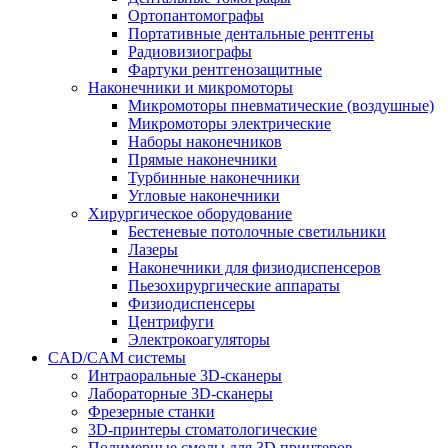
Ортопантомографы
Портативные дентальные рентгены
Радиовизиографы
Фартуки рентгенозащитные
Наконечники и микромоторы
Микромоторы пневматические (воздушные)
Микромоторы электрические
Наборы наконечников
Прямые наконечники
Турбинные наконечники
Угловые наконечники
Хирургическое оборудование
Бестеневые потолочные светильники
Лазеры
Наконечники для физиодиспенсеров
Пьезохирургические аппараты
Физиодиспенсеры
Центрифуги
Электрокоагуляторы
CAD/CAM системы
Интраоральные 3D-сканеры
Лабораторные 3D-сканеры
Фрезерные станки
3D-принтеры стоматологические
Полимерные смолы для 3D принтеров