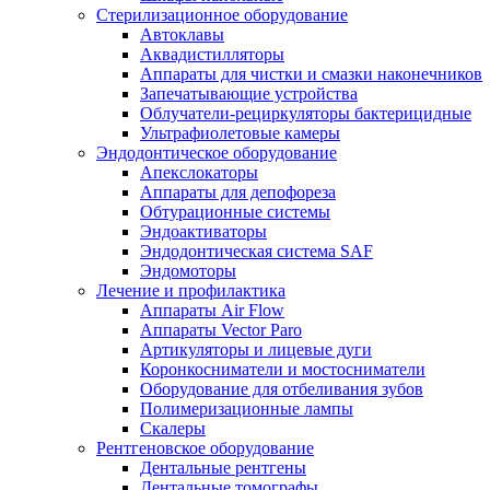
Стерилизационное оборудование
Автоклавы
Аквадистилляторы
Аппараты для чистки и смазки наконечников
Запечатывающие устройства
Облучатели-рециркуляторы бактерицидные
Ультрафиолетовые камеры
Эндодонтическое оборудование
Апекслокаторы
Аппараты для депофореза
Обтурационные системы
Эндоактиваторы
Эндодонтическая система SAF
Эндомоторы
Лечение и профилактика
Аппараты Air Flow
Аппараты Vector Paro
Артикуляторы и лицевые дуги
Коронкосниматели и мостосниматели
Оборудование для отбеливания зубов
Полимеризационные лампы
Скалеры
Рентгеновское оборудование
Дентальные рентгены
Дентальные томографы