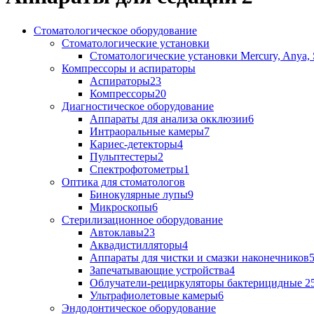
Стоматологическое оборудование
Стоматологические установки
Стоматологические установки Mercury, Anya, 
Компрессоры и аспираторы
Аспираторы
23
Компрессоры
20
Диагностическое оборудование
Аппараты для анализа окклюзии
6
Интраоральные камеры
7
Кариес-детекторы
4
Пульптестеры
2
Спектрофотометры
1
Оптика для стоматологов
Бинокулярные лупы
9
Микроскопы
6
Стерилизационное оборудование
Автоклавы
23
Аквадистилляторы
4
Аппараты для чистки и смазки наконечников
Запечатывающие устройства
4
Облучатели-рециркуляторы бактерицидные
2
Ультрафиолетовые камеры
6
Эндодонтическое оборудование