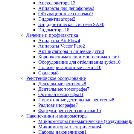
Апекслокаторы
13
Аппараты для депофореза
2
Обтурационные системы
9
Эндоактиваторы
2
Эндодонтическая система SAF
0
Эндомоторы
18
Лечение и профилактика
Аппараты Air Flow
4
Аппараты Vector Paro
2
Артикуляторы и лицевые дуги
0
Коронкосниматели и мостосниматели
0
Оборудование для отбеливания зубов
10
Полимеризационные лампы
10
Скалеры
8
Рентгеновское оборудование
Дентальные рентгены
8
Дентальные томографы
7
Ортопантомографы
11
Портативные дентальные рентгены
8
Радиовизиографы
7
Фартуки рентгенозащитные
15
Наконечники и микромоторы
Микромоторы пневматические (воздушные)
6
Микромоторы электрические
4
Наборы наконечников
1