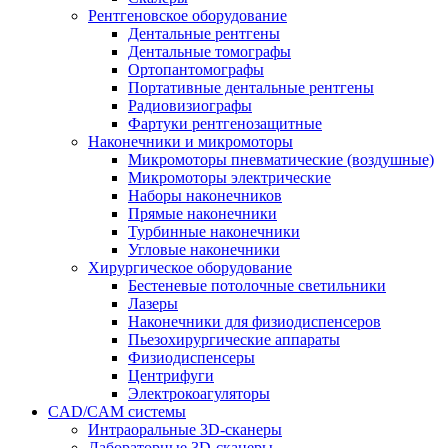
Рентгеновское оборудование
Дентальные рентгены
Дентальные томографы
Ортопантомографы
Портативные дентальные рентгены
Радиовизиографы
Фартуки рентгенозащитные
Наконечники и микромоторы
Микромоторы пневматические (воздушные)
Микромоторы электрические
Наборы наконечников
Прямые наконечники
Турбинные наконечники
Угловые наконечники
Хирургическое оборудование
Бестеневые потолочные светильники
Лазеры
Наконечники для физиодиспенсеров
Пьезохирургические аппараты
Физиодиспенсеры
Центрифуги
Электрокоагуляторы
CAD/CAM системы
Интраоральные 3D-сканеры
Лабораторные 3D-сканеры