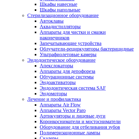
Шкафы навесные
Шкафы напольные
Стерилизационное оборудование
Автоклавы
Аквадистилляторы
Аппараты для чистки и смазки
наконечников
Запечатывающие устройства
Облучатели-рециркуляторы бактерицидные
Ультрафиолетовые камеры
Эндодонтическое оборудование
Апекслокаторы
Аппараты для депофореза
Обтурационные системы
Эндоактиваторы
Эндодонтическая система SAF
Эндомоторы
Лечение и профилактика
Аппараты Air Flow
Аппараты Vector Paro
Артикуляторы и лицевые дуги
Коронкосниматели и мостосниматели
Оборудование для отбеливания зубов
Полимеризационные лампы
Скалеры