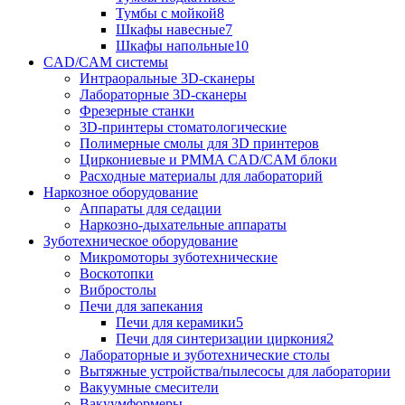
Тумбы с мойкой
8
Шкафы навесные
7
Шкафы напольные
10
CAD/CAM системы
Интраоральные 3D-сканеры
Лабораторные 3D-сканеры
Фрезерные станки
3D-принтеры стоматологические
Полимерные смолы для 3D принтеров
Циркониевые и PMMA CAD/CAM блоки
Расходные материалы для лабораторий
Наркозное оборудование
Аппараты для седации
Наркозно-дыхательные аппараты
Зуботехническое оборудование
Микромоторы зуботехнические
Воскотопки
Вибростолы
Печи для запекания
Печи для керамики
5
Печи для синтеризации циркония
2
Лабораторные и зуботехнические столы
Вытяжные устройства/пылесосы для лаборатории
Вакуумные смесители
Вакуумформеры