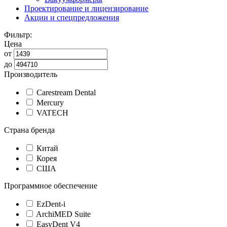
Проектирование и лицензирование
Акции и спецпредложения
Фильтр:
Цена
от
до
Производитель
Carestream Dental
Mercury
VATECH
Страна бренда
Китай
Корея
США
Программное обеспечение
EzDent-i
ArchiMED Suite
EasyDent V4