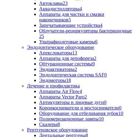
Автоклавы
23
Аквадистилляторы
4
Аппараты для чистки и смазки
наконечников
5
Запечатывающие устройства
4
Облучатели-рециркуляторы бактерицидные
25
Ультрафиолетовые камеры
6
Эндодонтическое оборудование
Апекслокаторы
13
Аппараты для депофореза
2
Обтурационные системы
9
Эндоактиваторы
2
Эндодонтическая система SAF
0
Эндомоторы
18
Лечение и профилактика
Аппараты Air Flow
4
Аппараты Vector Paro
2
Артикуляторы и лицевые дуги
0
Коронкосниматели и мостосниматели
0
Оборудование для отбеливания зубов
10
Полимеризационные лампы
10
Скалеры
8
Рентгеновское оборудование
Дентальные рентгены
8