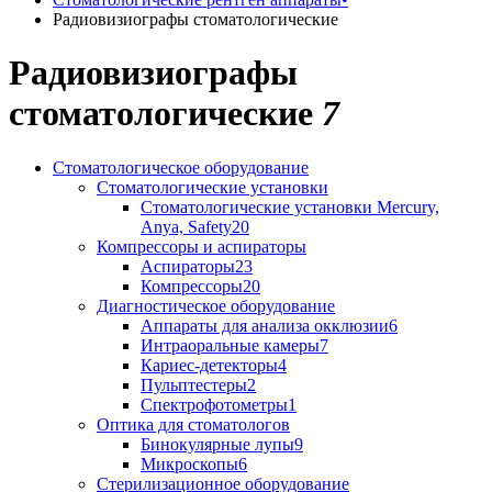
Радиовизиографы стоматологические
Радиовизиографы
стоматологические
7
Стоматологическое оборудование
Стоматологические установки
Стоматологические установки Mercury,
Anya, Safety
20
Компрессоры и аспираторы
Аспираторы
23
Компрессоры
20
Диагностическое оборудование
Аппараты для анализа окклюзии
6
Интраоральные камеры
7
Кариес-детекторы
4
Пульптестеры
2
Спектрофотометры
1
Оптика для стоматологов
Бинокулярные лупы
9
Микроскопы
6
Стерилизационное оборудование