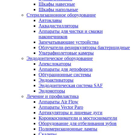
Шкафы навесные
Шкафы напольные
Стерилизационное оборудование
Автоклавы
Аквадистилляторы
Аппараты для чистки и смазки
наконечников
Запечатывающие устройства
Облучатели-рециркуляторы бактерицидные
Ультрафиолетовые камеры
Эндодонтическое оборудование
Апекслокаторы
Аппараты для депофореза
Обтурационные системы
Эндоактиваторы
Эндодонтическая система SAF
Эндомоторы
Лечение и профилактика
Аппараты Air Flow
Аппараты Vector Paro
Артикуляторы и лицевые дуги
Коронкосниматели и мостосниматели
Оборудование для отбеливания зубов
Полимеризационные лампы
Скалеры