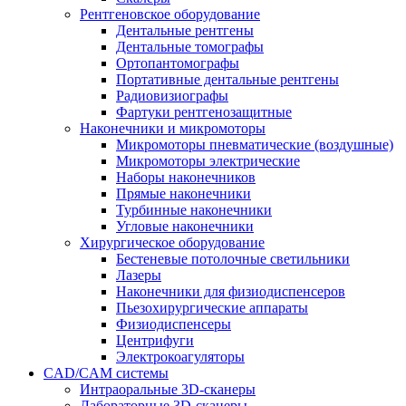
Рентгеновское оборудование
Дентальные рентгены
Дентальные томографы
Ортопантомографы
Портативные дентальные рентгены
Радиовизиографы
Фартуки рентгенозащитные
Наконечники и микромоторы
Микромоторы пневматические (воздушные)
Микромоторы электрические
Наборы наконечников
Прямые наконечники
Турбинные наконечники
Угловые наконечники
Хирургическое оборудование
Бестеневые потолочные светильники
Лазеры
Наконечники для физиодиспенсеров
Пьезохирургические аппараты
Физиодиспенсеры
Центрифуги
Электрокоагуляторы
CAD/CAM системы
Интраоральные 3D-сканеры
Лабораторные 3D-сканеры