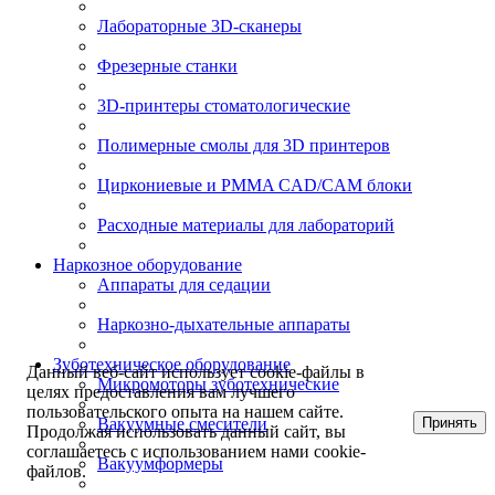
Лабораторные 3D-сканеры
Фрезерные станки
3D-принтеры стоматологические
Полимерные смолы для 3D принтеров
Циркониевые и PMMA CAD/CAM блоки
Расходные материалы для лабораторий
Наркозное оборудование
Аппараты для седации
Наркозно-дыхательные аппараты
Зуботехническое оборудование
Данный веб-сайт использует cookie-файлы в
Микромоторы зуботехнические
целях предоставления вам лучшего
пользовательского опыта на нашем сайте.
Принять
Вакуумные смесители
Продолжая использовать данный сайт, вы
соглашаетесь с использованием нами cookie-
Вакуумформеры
файлов.