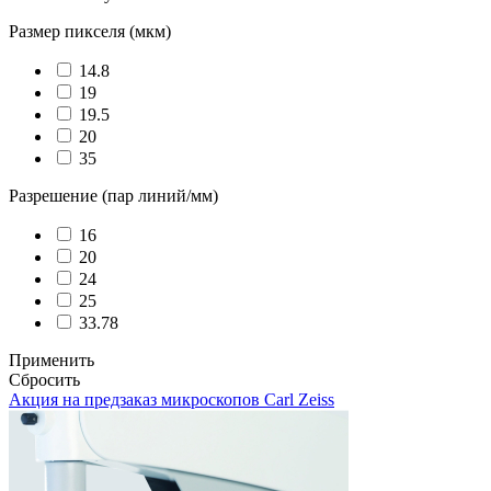
Размер пикселя (мкм)
14.8
19
19.5
20
35
Разрешение (пар линий/мм)
16
20
24
25
33.78
Применить
Сбросить
Акция на предзаказ
микроскопов Carl Zeiss