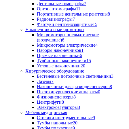
Дентальные томографы
7
Ортопантомографы
11
Портативные дентальные рентгены
8
Радиовизиографы
7
Фартуки рентгенозащитные
15
Наконечники и микромоторы
Микромоторы пневматические
(воздушные)
6
Микромоторы электрические
4
Наборы наконечников
1
Прямые наконечники
6
Турбинные наконечники
15
Угловые наконечники
20
Хирургическое оборудование
Бестеневые потолочные светильники
3
Лазеры
7
Наконечники для физиодиспенсеров
8
Пьезохирургические аппараты
0
Физиодиспенсеры
8
Центрифуги
8
Электрокоагуляторы
3
Мебель медицинская
Столики инструментальные
9
Тумбы напольные
20
Тумбы подкатные
9