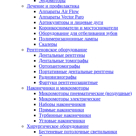
Эндомоторы
Лечение и профилактика
Аппараты Air Flow
Аппараты Vector Paro
Артикуляторы и лицевые дуги
Коронкосниматели и мостосниматели
Оборудование для отбеливания зубов
Полимеризационные лампы
Скалеры
Рентгеновское оборудование
Дентальные рентгены
Дентальные томографы
Ортопантомографы
Портативные дентальные рентгены
Радиовизиографы
Фартуки рентгенозащитные
Наконечники и микромоторы
Микромоторы пневматические (воздушные)
Микромоторы электрические
Наборы наконечников
Прямые наконечники
Турбинные наконечники
Угловые наконечники
Хирургическое оборудование
Бестеневые потолочные светильники