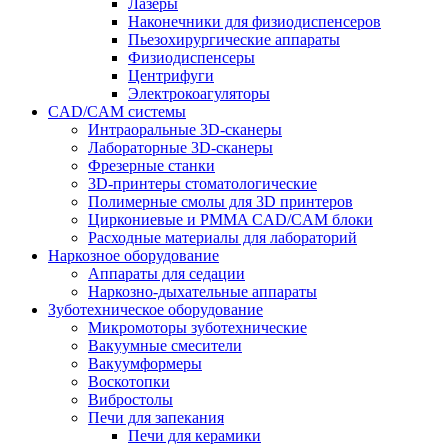
Лазеры
Наконечники для физиодиспенсеров
Пьезохирургические аппараты
Физиодиспенсеры
Центрифуги
Электрокоагуляторы
CAD/CAM системы
Интраоральные 3D-сканеры
Лабораторные 3D-сканеры
Фрезерные станки
3D-принтеры стоматологические
Полимерные смолы для 3D принтеров
Циркониевые и PMMA CAD/CAM блоки
Расходные материалы для лабораторий
Наркозное оборудование
Аппараты для седации
Наркозно-дыхательные аппараты
Зуботехническое оборудование
Микромоторы зуботехнические
Вакуумные смесители
Вакуумформеры
Воскотопки
Вибростолы
Печи для запекания
Печи для керамики