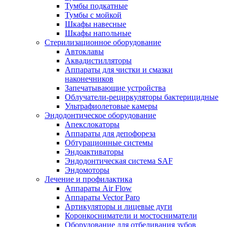
Тумбы подкатные
Тумбы с мойкой
Шкафы навесные
Шкафы напольные
Стерилизационное оборудование
Автоклавы
Аквадистилляторы
Аппараты для чистки и смазки
наконечников
Запечатывающие устройства
Облучатели-рециркуляторы бактерицидные
Ультрафиолетовые камеры
Эндодонтическое оборудование
Апекслокаторы
Аппараты для депофореза
Обтурационные системы
Эндоактиваторы
Эндодонтическая система SAF
Эндомоторы
Лечение и профилактика
Аппараты Air Flow
Аппараты Vector Paro
Артикуляторы и лицевые дуги
Коронкосниматели и мостосниматели
Оборудование для отбеливания зубов