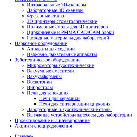
Интраоральные 3D-сканеры
Лабораторные 3D-сканеры
Фрезерные станки
3D-принтеры стоматологические
Полимерные смолы для 3D принтеров
Циркониевые и PMMA CAD/CAM блоки
Расходные материалы для лабораторий
Наркозное оборудование
Аппараты для седации
Наркозно-дыхательные аппараты
Зуботехническое оборудование
Микромоторы зуботехнические
Вакуумные смесители
Вакуумформеры
Воскотопки
Вибростолы
Печи для запекания
Печи для керамики
Печи для синтеризации циркония
Лабораторные и зуботехнические столы
Вытяжные устройства/пылесосы для лаборатории
Проектирование и лицензирование
Акции и спецпредложения
Главная
•