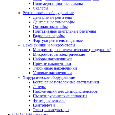
Полимеризационные лампы
Скалеры
Рентгеновское оборудование
Дентальные рентгены
Дентальные томографы
Ортопантомографы
Портативные дентальные рентгены
Радиовизиографы
Фартуки рентгенозащитные
Наконечники и микромоторы
Микромоторы пневматические (воздушные)
Микромоторы электрические
Наборы наконечников
Прямые наконечники
Турбинные наконечники
Угловые наконечники
Хирургическое оборудование
Бестеневые потолочные светильники
Лазеры
Наконечники для физиодиспенсеров
Пьезохирургические аппараты
Физиодиспенсеры
Центрифуги
Электрокоагуляторы
CAD/CAM системы