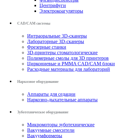
Центрифуги
Электрокоагуляторы
CAD/CAM системы
Интраоральные 3D-сканеры
Лабораторные 3D-сканеры
Фрезерные станки
3D-принтеры стоматологические
Полимерные смолы для 3D принтеров
Циркониевые и PMMA CAD/CAM блоки
Расходные материалы для лабораторий
Наркозное оборудование
Аппараты для седации
Наркозно-дыхательные аппараты
Зуботехническое оборудование
Микромоторы зуботехнические
Вакуумные смесители
Вакуумформеры