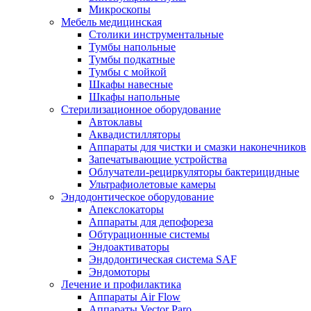
Микроскопы
Мебель медицинская
Столики инструментальные
Тумбы напольные
Тумбы подкатные
Тумбы с мойкой
Шкафы навесные
Шкафы напольные
Стерилизационное оборудование
Автоклавы
Аквадистилляторы
Аппараты для чистки и смазки наконечников
Запечатывающие устройства
Облучатели-рециркуляторы бактерицидные
Ультрафиолетовые камеры
Эндодонтическое оборудование
Апекслокаторы
Аппараты для депофореза
Обтурационные системы
Эндоактиваторы
Эндодонтическая система SAF
Эндомоторы
Лечение и профилактика
Аппараты Air Flow
Аппараты Vector Paro