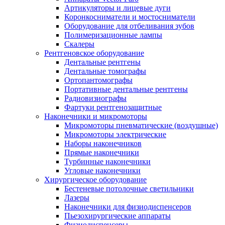
Артикуляторы и лицевые дуги
Коронкосниматели и мостосниматели
Оборудование для отбеливания зубов
Полимеризационные лампы
Скалеры
Рентгеновское оборудование
Дентальные рентгены
Дентальные томографы
Ортопантомографы
Портативные дентальные рентгены
Радиовизиографы
Фартуки рентгенозащитные
Наконечники и микромоторы
Микромоторы пневматические (воздушные)
Микромоторы электрические
Наборы наконечников
Прямые наконечники
Турбинные наконечники
Угловые наконечники
Хирургическое оборудование
Бестеневые потолочные светильники
Лазеры
Наконечники для физиодиспенсеров
Пьезохирургические аппараты
Физиодиспенсеры