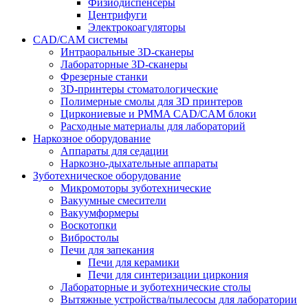
Физиодиспенсеры
Центрифуги
Электрокоагуляторы
CAD/CAM системы
Интраоральные 3D-сканеры
Лабораторные 3D-сканеры
Фрезерные станки
3D-принтеры стоматологические
Полимерные смолы для 3D принтеров
Циркониевые и PMMA CAD/CAM блоки
Расходные материалы для лабораторий
Наркозное оборудование
Аппараты для седации
Наркозно-дыхательные аппараты
Зуботехническое оборудование
Микромоторы зуботехнические
Вакуумные смесители
Вакуумформеры
Воскотопки
Вибростолы
Печи для запекания
Печи для керамики
Печи для синтеризации циркония
Лабораторные и зуботехнические столы
Вытяжные устройства/пылесосы для лаборатории