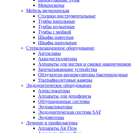
Микроскопы
Мебель медицинская
Столики инструментальные
Тумбы напольные
Тумбы подкатные
Тумбы с мойкой
Шкафы навесные
Шкафы напольные
Стерилизационное оборудование
Автоклавы
Аквадистилляторы
Аппараты для чистки и смазки наконечников
Запечатывающие устройства
Облучатели-рециркуляторы бактерицидные
Ультрафиолетовые камеры
Эндодонтическое оборудование
Апекслокаторы
Аппараты для депофореза
Обтурационные системы
Эндоактиваторы
Эндодонтическая система SAF
Эндомоторы
Лечение и профилактика
Аппараты Air Flow