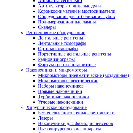
Аппараты Vector Paro
Артикуляторы и лицевые дуги
Коронкосниматели и мостосниматели
Оборудование для отбеливания зубов
Полимеризационные лампы
Скалеры
Рентгеновское оборудование
Дентальные рентгены
Дентальные томографы
Ортопантомографы
Портативные дентальные рентгены
Радиовизиографы
Фартуки рентгенозащитные
Наконечники и микромоторы
Микромоторы пневматические (воздушные)
Микромоторы электрические
Наборы наконечников
Прямые наконечники
Турбинные наконечники
Угловые наконечники
Хирургическое оборудование
Бестеневые потолочные светильники
Лазеры
Наконечники для физиодиспенсеров
Пьезохирургические аппараты