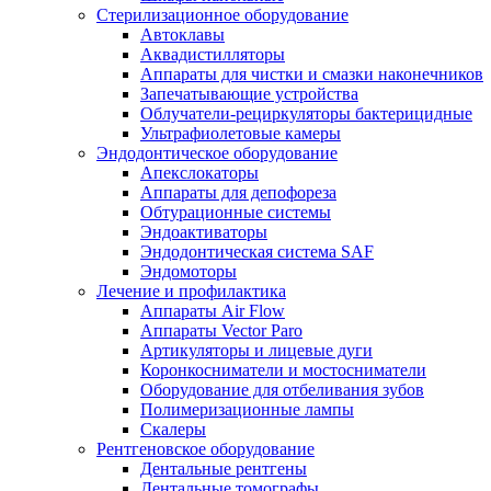
Стерилизационное оборудование
Автоклавы
Аквадистилляторы
Аппараты для чистки и смазки наконечников
Запечатывающие устройства
Облучатели-рециркуляторы бактерицидные
Ультрафиолетовые камеры
Эндодонтическое оборудование
Апекслокаторы
Аппараты для депофореза
Обтурационные системы
Эндоактиваторы
Эндодонтическая система SAF
Эндомоторы
Лечение и профилактика
Аппараты Air Flow
Аппараты Vector Paro
Артикуляторы и лицевые дуги
Коронкосниматели и мостосниматели
Оборудование для отбеливания зубов
Полимеризационные лампы
Скалеры
Рентгеновское оборудование
Дентальные рентгены
Дентальные томографы