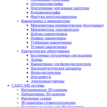
Ортопантомографы
Портативные дентальные рентгены
Радиовизиографы
Фартуки рентгенозащитные
Наконечники и микромоторы
Микромоторы пневматические (воздушные)
Микромоторы электрические
Наборы наконечников
Прямые наконечники
Турбинные наконечники
Угловые наконечники
Хирургическое оборудование
Бестеневые потолочные светильники
Лазеры
Наконечники для физиодиспенсеров
Пьезохирургические аппараты
Физиодиспенсеры
Центрифуги
Электрокоагуляторы
CAD/CAM системы
Интраоральные 3D-сканеры
Лабораторные 3D-сканеры
Фрезерные станки
3D-принтеры стоматологические
Полимерные смолы для 3D принтеров