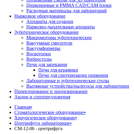
Циркониевые и PMMA CAD/CAM блоки
Расходные материалы для лабораторий
Наркозное оборудование
Аппараты для седации
Наркозно-дыхательные аппараты
Зуботехническое оборудование
Микромоторы зуботехнические
Вакуумные смесители
Вакуумформеры
Воскотопки
Вибростолы
Печи для запекания
Печи для керамики
Печи для синтеризации циркония
Лабораторные и зуботехнические столы
Вытяжные устройства/пылесосы для лаборатории
Проектирование и лицензирование
Акции и спецпредложения
Главная
•
Стоматологическое оборудование
•
Хирургическое оборудование
•
Центрифуги лабораторные
•
СМ-12-06 - центрифуга