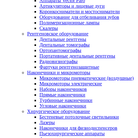
Аппараты Vector Paro
Артикуляторы и лицевые дуги
Коронкосниматели и мостосниматели
Оборудование для отбеливания зубов
Полимеризационные лампы
Скалеры
Рентгеновское оборудование
Дентальные рентгены
Дентальные томографы
Ортопантомографы
Портативные дентальные рентгены
Радиовизиографы
Фартуки рентгенозащитные
Наконечники и микромоторы
Микромоторы пневматические (воздушные)
Микромоторы электрические
Наборы наконечников
Прямые наконечники
Турбинные наконечники
Угловые наконечники
Хирургическое оборудование
Бестеневые потолочные светильники
Лазеры
Наконечники для физиодиспенсеров
Пьезохирургические аппараты