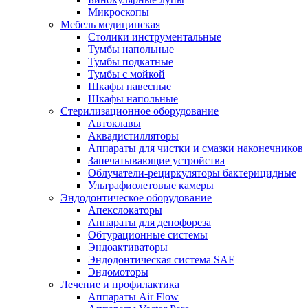
Микроскопы
Мебель медицинская
Столики инструментальные
Тумбы напольные
Тумбы подкатные
Тумбы с мойкой
Шкафы навесные
Шкафы напольные
Стерилизационное оборудование
Автоклавы
Аквадистилляторы
Аппараты для чистки и смазки наконечников
Запечатывающие устройства
Облучатели-рециркуляторы бактерицидные
Ультрафиолетовые камеры
Эндодонтическое оборудование
Апекслокаторы
Аппараты для депофореза
Обтурационные системы
Эндоактиваторы
Эндодонтическая система SAF
Эндомоторы
Лечение и профилактика
Аппараты Air Flow