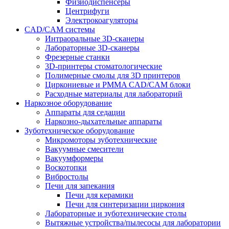
Физиодиспенсеры
Центрифуги
Электрокоагуляторы
CAD/CAM системы
Интраоральные 3D-сканеры
Лабораторные 3D-сканеры
Фрезерные станки
3D-принтеры стоматологические
Полимерные смолы для 3D принтеров
Циркониевые и PMMA CAD/CAM блоки
Расходные материалы для лабораторий
Наркозное оборудование
Аппараты для седации
Наркозно-дыхательные аппараты
Зуботехническое оборудование
Микромоторы зуботехнические
Вакуумные смесители
Вакуумформеры
Воскотопки
Вибростолы
Печи для запекания
Печи для керамики
Печи для синтеризации циркония
Лабораторные и зуботехнические столы
Вытяжные устройства/пылесосы для лаборатории