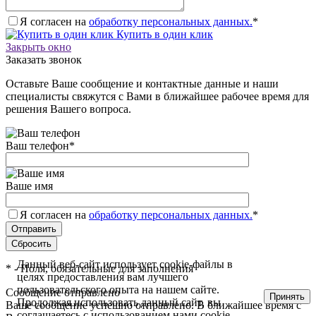
Я согласен на
обработку персональных данных.
*
Купить в один клик
Закрыть окно
Заказать звонок
Оставьте Ваше сообщение и контактные данные и наши
специалисты свяжутся с Вами в ближайшее рабочее время для
решения Вашего вопроса.
Ваш телефон
*
Ваше имя
Я согласен на
обработку персональных данных.
*
Данный веб-сайт использует cookie-файлы в
*
- Поля, обязательные для заполнения
целях предоставления вам лучшего
пользовательского опыта на нашем сайте.
Сообщение отправлено
Принять
Продолжая использовать данный сайт, вы
Ваше сообщение успешно отправлено. В ближайшее время с
соглашаетесь с использованием нами cookie-