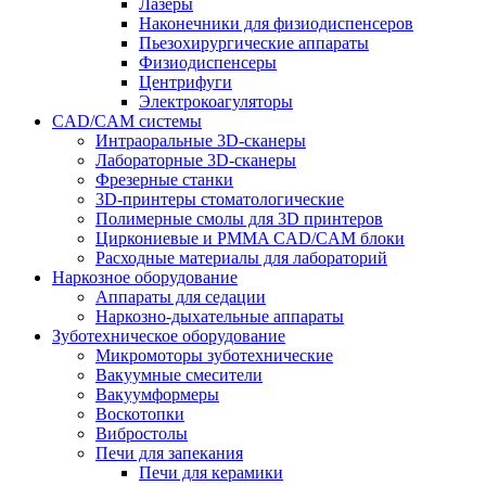
Лазеры
Наконечники для физиодиспенсеров
Пьезохирургические аппараты
Физиодиспенсеры
Центрифуги
Электрокоагуляторы
CAD/CAM системы
Интраоральные 3D-сканеры
Лабораторные 3D-сканеры
Фрезерные станки
3D-принтеры стоматологические
Полимерные смолы для 3D принтеров
Циркониевые и PMMA CAD/CAM блоки
Расходные материалы для лабораторий
Наркозное оборудование
Аппараты для седации
Наркозно-дыхательные аппараты
Зуботехническое оборудование
Микромоторы зуботехнические
Вакуумные смесители
Вакуумформеры
Воскотопки
Вибростолы
Печи для запекания
Печи для керамики