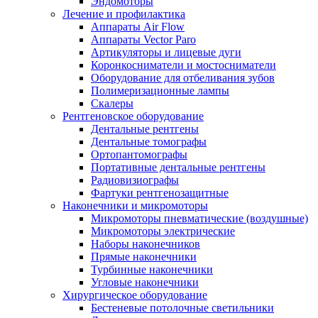
Эндомоторы
Лечение и профилактика
Аппараты Air Flow
Аппараты Vector Paro
Артикуляторы и лицевые дуги
Коронкосниматели и мостосниматели
Оборудование для отбеливания зубов
Полимеризационные лампы
Скалеры
Рентгеновское оборудование
Дентальные рентгены
Дентальные томографы
Ортопантомографы
Портативные дентальные рентгены
Радиовизиографы
Фартуки рентгенозащитные
Наконечники и микромоторы
Микромоторы пневматические (воздушные)
Микромоторы электрические
Наборы наконечников
Прямые наконечники
Турбинные наконечники
Угловые наконечники
Хирургическое оборудование
Бестеневые потолочные светильники