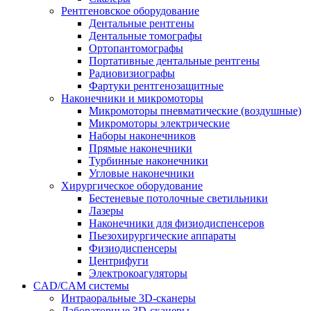
Рентгеновское оборудование
Дентальные рентгены
Дентальные томографы
Ортопантомографы
Портативные дентальные рентгены
Радиовизиографы
Фартуки рентгенозащитные
Наконечники и микромоторы
Микромоторы пневматические (воздушные)
Микромоторы электрические
Наборы наконечников
Прямые наконечники
Турбинные наконечники
Угловые наконечники
Хирургическое оборудование
Бестеневые потолочные светильники
Лазеры
Наконечники для физиодиспенсеров
Пьезохирургические аппараты
Физиодиспенсеры
Центрифуги
Электрокоагуляторы
CAD/CAM системы
Интраоральные 3D-сканеры
Лабораторные 3D-сканеры