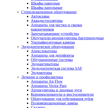
Шкафы навесные
Шкафы напольные
Стерилизационное оборудование
Автоклавы
Аквадистилляторы
Аппараты для чистки и смазки
наконечников
Запечатывающие устройства
Облучатели-рециркуляторы бактерицидные
Ультрафиолетовые камеры
Эндодонтическое оборудование
Апекслокаторы
Аппараты для депофореза
Обтурационные системы
Эндоактиваторы
Эндодонтическая система SAF
Эндомоторы
Лечение и профилактика
Аппараты Air Flow
Аппараты Vector Paro
Артикуляторы и лицевые дуги
Коронкосниматели и мостосниматели
Оборудование для отбеливания зубов
Полимеризационные лампы
Скалеры