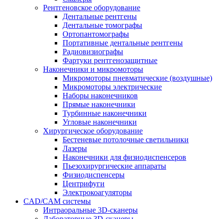
Рентгеновское оборудование
Дентальные рентгены
Дентальные томографы
Ортопантомографы
Портативные дентальные рентгены
Радиовизиографы
Фартуки рентгенозащитные
Наконечники и микромоторы
Микромоторы пневматические (воздушные)
Микромоторы электрические
Наборы наконечников
Прямые наконечники
Турбинные наконечники
Угловые наконечники
Хирургическое оборудование
Бестеневые потолочные светильники
Лазеры
Наконечники для физиодиспенсеров
Пьезохирургические аппараты
Физиодиспенсеры
Центрифуги
Электрокоагуляторы
CAD/CAM системы
Интраоральные 3D-сканеры
Лабораторные 3D-сканеры