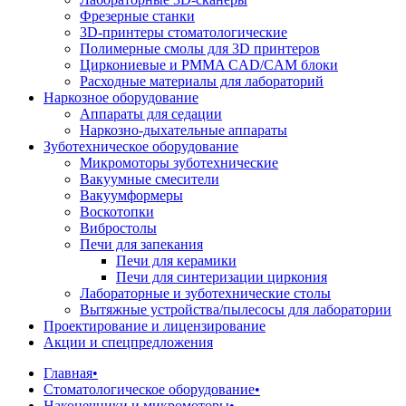
Фрезерные станки
3D-принтеры стоматологические
Полимерные смолы для 3D принтеров
Циркониевые и PMMA CAD/CAM блоки
Расходные материалы для лабораторий
Наркозное оборудование
Аппараты для седации
Наркозно-дыхательные аппараты
Зуботехническое оборудование
Микромоторы зуботехнические
Вакуумные смесители
Вакуумформеры
Воскотопки
Вибростолы
Печи для запекания
Печи для керамики
Печи для синтеризации циркония
Лабораторные и зуботехнические столы
Вытяжные устройства/пылесосы для лаборатории
Проектирование и лицензирование
Акции и спецпредложения
Главная
•
Стоматологическое оборудование
•
Наконечники и микромоторы
•