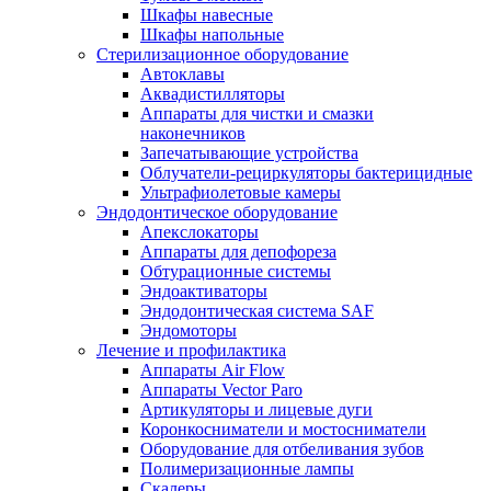
Шкафы навесные
Шкафы напольные
Стерилизационное оборудование
Автоклавы
Аквадистилляторы
Аппараты для чистки и смазки
наконечников
Запечатывающие устройства
Облучатели-рециркуляторы бактерицидные
Ультрафиолетовые камеры
Эндодонтическое оборудование
Апекслокаторы
Аппараты для депофореза
Обтурационные системы
Эндоактиваторы
Эндодонтическая система SAF
Эндомоторы
Лечение и профилактика
Аппараты Air Flow
Аппараты Vector Paro
Артикуляторы и лицевые дуги
Коронкосниматели и мостосниматели
Оборудование для отбеливания зубов
Полимеризационные лампы
Скалеры