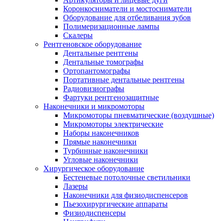
Коронкосниматели и мостосниматели
Оборудование для отбеливания зубов
Полимеризационные лампы
Скалеры
Рентгеновское оборудование
Дентальные рентгены
Дентальные томографы
Ортопантомографы
Портативные дентальные рентгены
Радиовизиографы
Фартуки рентгенозащитные
Наконечники и микромоторы
Микромоторы пневматические (воздушные)
Микромоторы электрические
Наборы наконечников
Прямые наконечники
Турбинные наконечники
Угловые наконечники
Хирургическое оборудование
Бестеневые потолочные светильники
Лазеры
Наконечники для физиодиспенсеров
Пьезохирургические аппараты
Физиодиспенсеры