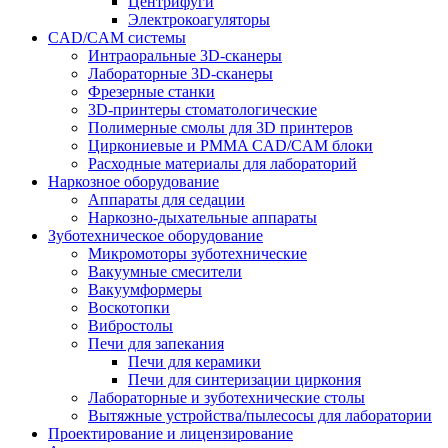
Центрифуги
Электрокоагуляторы
CAD/CAM системы
Интраоральные 3D-сканеры
Лабораторные 3D-сканеры
Фрезерные станки
3D-принтеры стоматологические
Полимерные смолы для 3D принтеров
Циркониевые и PMMA CAD/CAM блоки
Расходные материалы для лабораторий
Наркозное оборудование
Аппараты для седации
Наркозно-дыхательные аппараты
Зуботехническое оборудование
Микромоторы зуботехнические
Вакуумные смесители
Вакуумформеры
Воскотопки
Вибростолы
Печи для запекания
Печи для керамики
Печи для синтеризации циркония
Лабораторные и зуботехнические столы
Вытяжные устройства/пылесосы для лаборатории
Проектирование и лицензирование