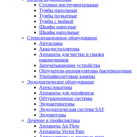
Столики инструментальные
Тумбы напольные
Тумбы подкатные
Тумбы с мойкой
Шкафы навесные
Шкафы напольные
Стерилизационное оборудование
Автоклавы
Аквадистилляторы
Аппараты для чистки и смазки
наконечников
Запечатывающие устройства
Облучатели-рециркуляторы бактерицидные
Ультрафиолетовые камеры
Эндодонтическое оборудование
Апекслокаторы
Аппараты для депофореза
Обтурационные системы
Эндоактиваторы
Эндодонтическая система SAF
Эндомоторы
Лечение и профилактика
Аппараты Air Flow
Аппараты Vector Paro
Артикуляторы и лицевые дуги