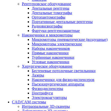
Рентгеновское оборудование
Дентальные рентгены
Дентальные томографы
Ортопантомографы
Портативные дентальные рентгены
Радиовизиографы
Фартуки рентгенозащитные
Наконечники и микромоторы
Микромоторы пневматические (воздушные)
Микромоторы электрические
Наборы наконечников
Прямые наконечники
Турбинные наконечники
Угловые наконечники
Хирургическое оборудование
Бестеневые потолочные светильники
Лазеры
Наконечники для физиодиспенсеров
Пьезохирургические аппараты
Физиодиспенсеры
Центрифуги
Электрокоагуляторы
CAD/CAM системы
Интраоральные 3D-сканеры
Лабораторные 3D-сканеры