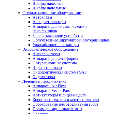
Шкафы навесные
Шкафы напольные
Стерилизационное оборудование
Автоклавы
Аквадистилляторы
Аппараты для чистки и смазки
наконечников
Запечатывающие устройства
Облучатели-рециркуляторы бактерицидные
Ультрафиолетовые камеры
Эндодонтическое оборудование
Апекслокаторы
Аппараты для депофореза
Обтурационные системы
Эндоактиваторы
Эндодонтическая система SAF
Эндомоторы
Лечение и профилактика
Аппараты Air Flow
Аппараты Vector Paro
Артикуляторы и лицевые дуги
Коронкосниматели и мостосниматели
Оборудование для отбеливания зубов
Полимеризационные лампы
Скалеры