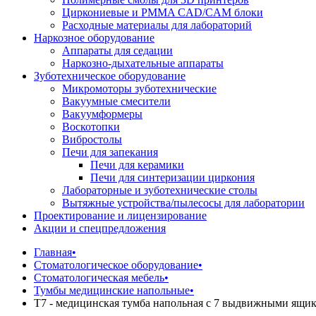
Циркониевые и PMMA CAD/CAM блоки
Расходные материалы для лабораторий
Наркозное оборудование
Аппараты для седации
Наркозно-дыхательные аппараты
Зуботехническое оборудование
Микромоторы зуботехнические
Вакуумные смесители
Вакуумформеры
Воскотопки
Вибростолы
Печи для запекания
Печи для керамики
Печи для синтеризации циркония
Лабораторные и зуботехнические столы
Вытяжные устройства/пылесосы для лаборатории
Проектирование и лицензирование
Акции и спецпредложения
Главная
•
Стоматологическое оборудование
•
Стоматологическая мебель
•
Тумбы медицинские напольные
•
Т7 - медицинская тумба напольная с 7 выдвижными ящик