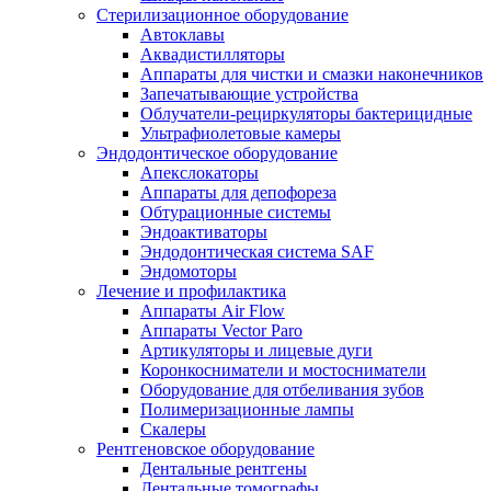
Стерилизационное оборудование
Автоклавы
Аквадистилляторы
Аппараты для чистки и смазки наконечников
Запечатывающие устройства
Облучатели-рециркуляторы бактерицидные
Ультрафиолетовые камеры
Эндодонтическое оборудование
Апекслокаторы
Аппараты для депофореза
Обтурационные системы
Эндоактиваторы
Эндодонтическая система SAF
Эндомоторы
Лечение и профилактика
Аппараты Air Flow
Аппараты Vector Paro
Артикуляторы и лицевые дуги
Коронкосниматели и мостосниматели
Оборудование для отбеливания зубов
Полимеризационные лампы
Скалеры
Рентгеновское оборудование
Дентальные рентгены
Дентальные томографы