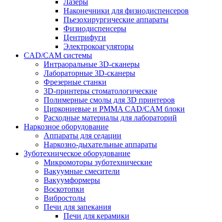
Лазеры
Наконечники для физиодиспенсеров
Пьезохирургические аппараты
Физиодиспенсеры
Центрифуги
Электрокоагуляторы
CAD/CAM системы
Интраоральные 3D-сканеры
Лабораторные 3D-сканеры
Фрезерные станки
3D-принтеры стоматологические
Полимерные смолы для 3D принтеров
Циркониевые и PMMA CAD/CAM блоки
Расходные материалы для лабораторий
Наркозное оборудование
Аппараты для седации
Наркозно-дыхательные аппараты
Зуботехническое оборудование
Микромоторы зуботехнические
Вакуумные смесители
Вакуумформеры
Воскотопки
Вибростолы
Печи для запекания
Печи для керамики