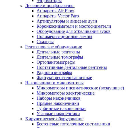
Эндомоторы
Лечение и профилактика
Аппараты Air Flow
Аппараты Vector Paro
Артикуляторы и лицевые дуги
Коронкосниматели и мостосниматели
Оборудование для отбеливания зубов
Полимеризационные лампы
Скалеры
Рентгеновское оборудование
Дентальные рентгены
Дентальные томографы
Ортопантомографы
Портативные дентальные рентгены
Радиовизиографы
Фартуки рентгенозащитные
Наконечники и микромоторы
Микромоторы пневматические (воздушные)
Микромоторы электрические
Наборы наконечников
Прямые наконечники
Турбинные наконечники
Угловые наконечники
Хирургическое оборудование
Бестеневые потолочные светильники