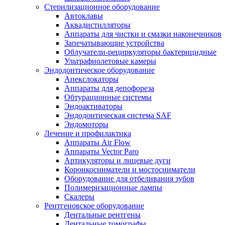
Стерилизационное оборудование
Автоклавы
Аквадистилляторы
Аппараты для чистки и смазки наконечников
Запечатывающие устройства
Облучатели-рециркуляторы бактерицидные
Ультрафиолетовые камеры
Эндодонтическое оборудование
Апекслокаторы
Аппараты для депофореза
Обтурационные системы
Эндоактиваторы
Эндодонтическая система SAF
Эндомоторы
Лечение и профилактика
Аппараты Air Flow
Аппараты Vector Paro
Артикуляторы и лицевые дуги
Коронкосниматели и мостосниматели
Оборудование для отбеливания зубов
Полимеризационные лампы
Скалеры
Рентгеновское оборудование
Дентальные рентгены
Дентальные томографы