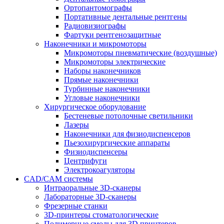
Ортопантомографы
Портативные дентальные рентгены
Радиовизиографы
Фартуки рентгенозащитные
Наконечники и микромоторы
Микромоторы пневматические (воздушные)
Микромоторы электрические
Наборы наконечников
Прямые наконечники
Турбинные наконечники
Угловые наконечники
Хирургическое оборудование
Бестеневые потолочные светильники
Лазеры
Наконечники для физиодиспенсеров
Пьезохирургические аппараты
Физиодиспенсеры
Центрифуги
Электрокоагуляторы
CAD/CAM системы
Интраоральные 3D-сканеры
Лабораторные 3D-сканеры
Фрезерные станки
3D-принтеры стоматологические
Полимерные смолы для 3D принтеров