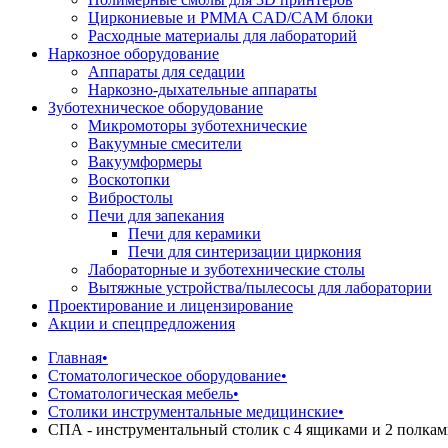
Циркониевые и PMMA CAD/CAM блоки
Расходные материалы для лабораторий
Наркозное оборудование
Аппараты для седации
Наркозно-дыхательные аппараты
Зуботехническое оборудование
Микромоторы зуботехнические
Вакуумные смесители
Вакуумформеры
Воскотопки
Вибростолы
Печи для запекания
Печи для керамики
Печи для синтеризации циркония
Лабораторные и зуботехнические столы
Вытяжные устройства/пылесосы для лаборатории
Проектирование и лицензирование
Акции и спецпредложения
Главная
•
Стоматологическое оборудование
•
Стоматологическая мебель
•
Столики инструментальные медицинские
•
СПА - инструментальный столик с 4 ящиками и 2 полка