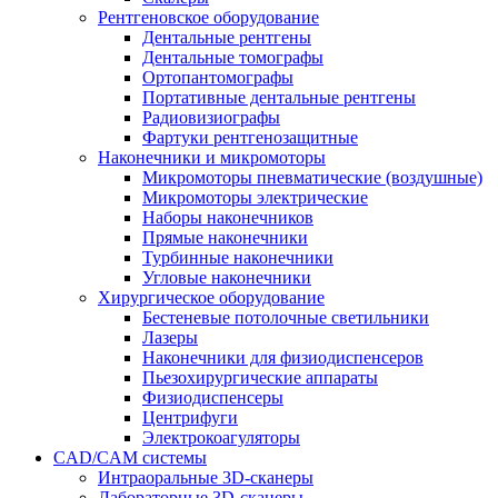
Рентгеновское оборудование
Дентальные рентгены
Дентальные томографы
Ортопантомографы
Портативные дентальные рентгены
Радиовизиографы
Фартуки рентгенозащитные
Наконечники и микромоторы
Микромоторы пневматические (воздушные)
Микромоторы электрические
Наборы наконечников
Прямые наконечники
Турбинные наконечники
Угловые наконечники
Хирургическое оборудование
Бестеневые потолочные светильники
Лазеры
Наконечники для физиодиспенсеров
Пьезохирургические аппараты
Физиодиспенсеры
Центрифуги
Электрокоагуляторы
CAD/CAM системы
Интраоральные 3D-сканеры
Лабораторные 3D-сканеры