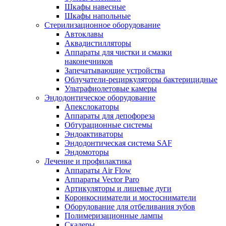
Шкафы навесные
Шкафы напольные
Стерилизационное оборудование
Автоклавы
Аквадистилляторы
Аппараты для чистки и смазки
наконечников
Запечатывающие устройства
Облучатели-рециркуляторы бактерицидные
Ультрафиолетовые камеры
Эндодонтическое оборудование
Апекслокаторы
Аппараты для депофореза
Обтурационные системы
Эндоактиваторы
Эндодонтическая система SAF
Эндомоторы
Лечение и профилактика
Аппараты Air Flow
Аппараты Vector Paro
Артикуляторы и лицевые дуги
Коронкосниматели и мостосниматели
Оборудование для отбеливания зубов
Полимеризационные лампы
Скалеры