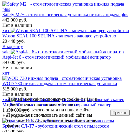
Safety M2+ - стоматологическая установка нижняя подача plus
442 000 руб.
Нет в наличии
хит
Woson SEAL 100 SELINA - запечатывающее устройство
20 448 руб.
В корзину
sale
Aspi-Jet 6 - стоматологический мобильный аспиратор
89 000 руб.
Нет в наличии
хит
WOD 730 нижняя подача - стоматологическая установка
515 000 руб.
Нет в наличии
Данный веб-сайт использует cookie-файлы в
хит
целях предоставления вам лучшего
Medit i500 - высокоскоростной интраоральный сканер
пользовательского опыта на нашем сайте.
1 150 000 руб.
Принять
Продолжая использовать данный сайт, вы
Нет в наличии
соглашаетесь с использованием нами cookie-
файлов.
Бравиум СЛ-Т7 - зуботехнический стол с пылесосом
60 500 руб.