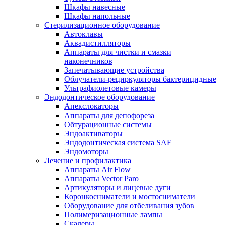
Шкафы навесные
Шкафы напольные
Стерилизационное оборудование
Автоклавы
Аквадистилляторы
Аппараты для чистки и смазки
наконечников
Запечатывающие устройства
Облучатели-рециркуляторы бактерицидные
Ультрафиолетовые камеры
Эндодонтическое оборудование
Апекслокаторы
Аппараты для депофореза
Обтурационные системы
Эндоактиваторы
Эндодонтическая система SAF
Эндомоторы
Лечение и профилактика
Аппараты Air Flow
Аппараты Vector Paro
Артикуляторы и лицевые дуги
Коронкосниматели и мостосниматели
Оборудование для отбеливания зубов
Полимеризационные лампы
Скалеры