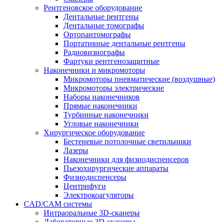
Рентгеновское оборудование
Дентальные рентгены
Дентальные томографы
Ортопантомографы
Портативные дентальные рентгены
Радиовизиографы
Фартуки рентгенозащитные
Наконечники и микромоторы
Микромоторы пневматические (воздушные)
Микромоторы электрические
Наборы наконечников
Прямые наконечники
Турбинные наконечники
Угловые наконечники
Хирургическое оборудование
Бестеневые потолочные светильники
Лазеры
Наконечники для физиодиспенсеров
Пьезохирургические аппараты
Физиодиспенсеры
Центрифуги
Электрокоагуляторы
CAD/CAM системы
Интраоральные 3D-сканеры
Лабораторные 3D-сканеры