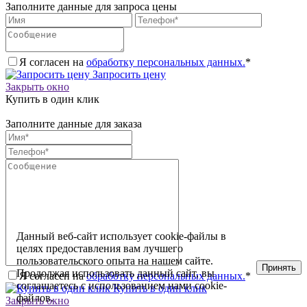
Заполните данные для запроса цены
Я согласен на
обработку персональных данных.
*
Запросить цену
Закрыть окно
Купить в один клик
Заполните данные для заказа
Данный веб-сайт использует cookie-файлы в
целях предоставления вам лучшего
пользовательского опыта на нашем сайте.
Принять
Продолжая использовать данный сайт, вы
Я согласен на
обработку персональных данных.
*
соглашаетесь с использованием нами cookie-
Купить в один клик
файлов.
Закрыть окно