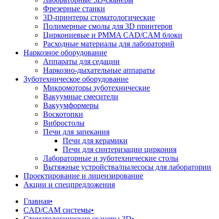
Фрезерные станки
3D-принтеры стоматологические
Полимерные смолы для 3D принтеров
Циркониевые и PMMA CAD/CAM блоки
Расходные материалы для лабораторий
Наркозное оборудование
Аппараты для седации
Наркозно-дыхательные аппараты
Зуботехническое оборудование
Микромоторы зуботехнические
Вакуумные смесители
Вакуумформеры
Воскотопки
Вибростолы
Печи для запекания
Печи для керамики
Печи для синтеризации циркония
Лабораторные и зуботехнические столы
Вытяжные устройства/пылесосы для лаборатории
Проектирование и лицензирование
Акции и спецпредложения
Главная
•
CAD/CAM системы
•
Стоматологические сканеры 3D
•