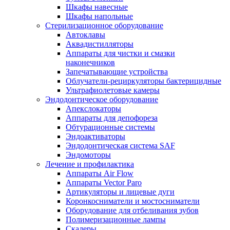
Шкафы навесные
Шкафы напольные
Стерилизационное оборудование
Автоклавы
Аквадистилляторы
Аппараты для чистки и смазки
наконечников
Запечатывающие устройства
Облучатели-рециркуляторы бактерицидные
Ультрафиолетовые камеры
Эндодонтическое оборудование
Апекслокаторы
Аппараты для депофореза
Обтурационные системы
Эндоактиваторы
Эндодонтическая система SAF
Эндомоторы
Лечение и профилактика
Аппараты Air Flow
Аппараты Vector Paro
Артикуляторы и лицевые дуги
Коронкосниматели и мостосниматели
Оборудование для отбеливания зубов
Полимеризационные лампы
Скалеры