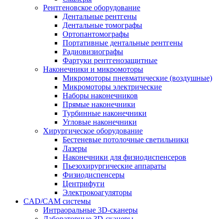
Рентгеновское оборудование
Дентальные рентгены
Дентальные томографы
Ортопантомографы
Портативные дентальные рентгены
Радиовизиографы
Фартуки рентгенозащитные
Наконечники и микромоторы
Микромоторы пневматические (воздушные)
Микромоторы электрические
Наборы наконечников
Прямые наконечники
Турбинные наконечники
Угловые наконечники
Хирургическое оборудование
Бестеневые потолочные светильники
Лазеры
Наконечники для физиодиспенсеров
Пьезохирургические аппараты
Физиодиспенсеры
Центрифуги
Электрокоагуляторы
CAD/CAM системы
Интраоральные 3D-сканеры
Лабораторные 3D-сканеры